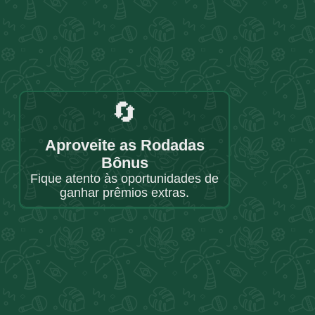
🔄
Aproveite as Rodadas
Bônus
Fique atento às oportunidades de
ganhar prêmios extras.