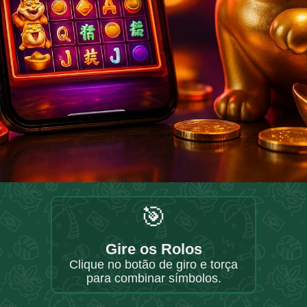
🎯
Gire os Rolos
Clique no botão de giro e torça
para combinar símbolos.