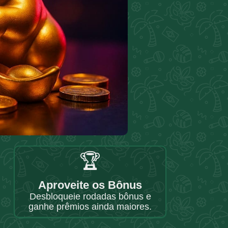
🏆
Aproveite os Bônus
Desbloqueie rodadas bônus e
ganhe prêmios ainda maiores.